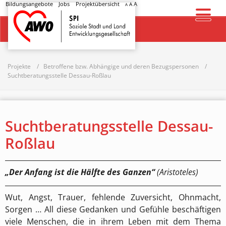
Bildungsangebote
Jobs
Projektübersicht
A
A
A
Startseite
Projekte
Betroffene bzw. Abhängige und deren Bezugspersonen
Suchtberatungsstelle Dessau-Roßlau
Suchtberatungsstelle Dessau-
Roßlau
„
Der Anfang ist die Hälfte des Ganzen“
(Aristoteles)
Wut, Angst, Trauer, fehlende Zuversicht, Ohnmacht,
Sorgen … All diese Gedanken und Gefühle beschäftigen
viele Menschen, die in ihrem Leben mit dem Thema