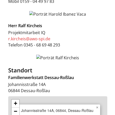
Mobil
0159 - 04 49 97 83
Herr
Ralf Kircheis
Projektmitarbeit IQ
r.kircheis@awo-spi.de
Telefon
0345 - 68 69 48 293
Standort
Familienwerkstatt Dessau-Roßlau
Johannisstraße 14A
06844
Dessau-Roßlau
+
×
Johannisstraße 14A, 06844, Dessau-Roßlau
−