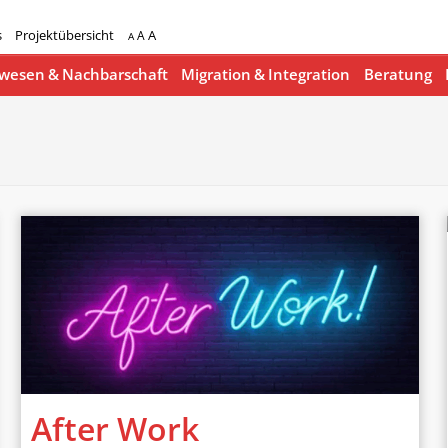
s
Projektübersicht
A
A
A
esen & Nachbarschaft
Migration & Integration
Beratung
After Work