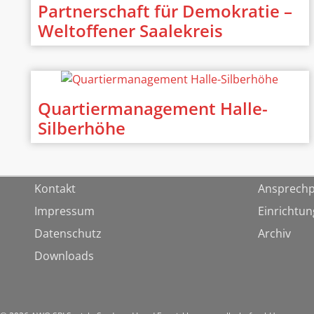
Partnerschaft für Demokratie –
Weltoffener Saalekreis
Quartiermanagement Halle-
Silberhöhe
Kontakt
Ansprechp
Impressum
Einrichtu
Datenschutz
Archiv
Downloads