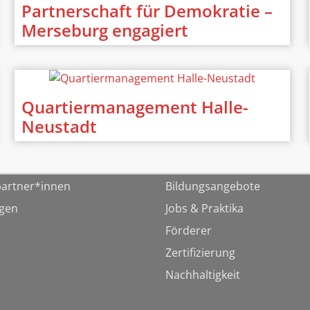
Partnerschaft für Demokratie –
Merseburg engagiert
Quartiermanagement Halle-
Neustadt
artner*innen
Bildungsangebote
ngen
Jobs & Praktika
Förderer
Zertifizierung
Nachhaltigkeit