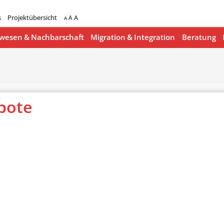
s
Projektübersicht
A
A
A
esen & Nachbarschaft
Migration & Integration
Beratung
bote