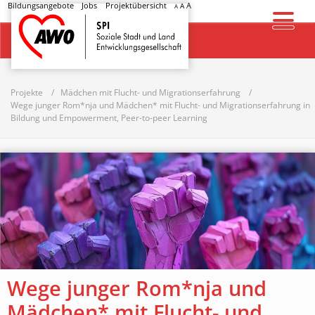
Bildungsangebote
Jobs
Projektübersicht
A
A
A
Startseite
Projekte
Mädchen mit Flucht- und Migrationserfahrung
Wege junger Rom*nja und Mädchen* mit Flucht- und Migrationserfahrung in
Bildung und Empowerment, Peer-to-peer Learning
Wege junger Rom*nja und
Mädchen* mit Flucht- und