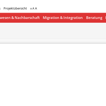
s
Projektübersicht
A
A
A
esen & Nachbarschaft
Migration & Integration
Beratung