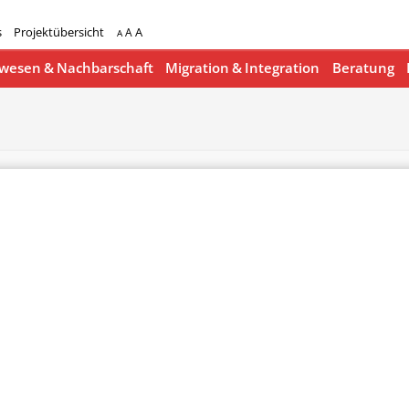
s
Projektübersicht
A
A
A
esen & Nachbarschaft
Migration & Integration
Beratung