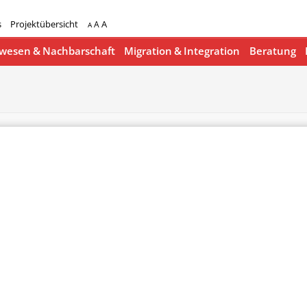
s
Projektübersicht
A
A
A
esen & Nachbarschaft
Migration & Integration
Beratung