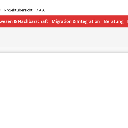
s
Projektübersicht
A
A
A
esen & Nachbarschaft
Migration & Integration
Beratung