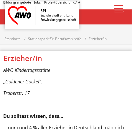
Bildungsangebote
Jobs
Projektübersicht
A
A
A
Startseite
Standorte
Stationspark für Berufswahlreife
Erzieher/in
Erzieher/in
AWO Kindertagesstätte
„Goldener Gockel“,
Traberstr. 17
Du solltest wissen, dass…
… nur rund 4 % aller Erzieher in Deutschland männlich