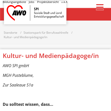
Bildungsangebote
Jobs
Projektübersicht
A
A
A
Startseite
Standorte
Stationspark für Berufswahlreife
Kultur- und Medienpädagoge/in
Kultur- und Medienpädagoge/in
AWO SPI
gmbH
MGH Pusteblume,
Zur
Saaleaue
51a
Du solltest wissen, dass…