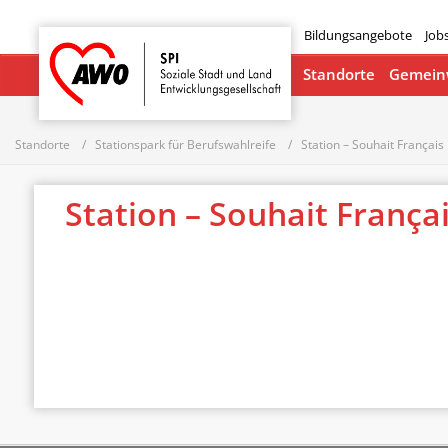
Bildungsangebote
Job
Startseite
Standorte
Gemeinw
Standorte
Stationspark für Berufswahlreife
Station – Souhait Français
Station – Souhait França