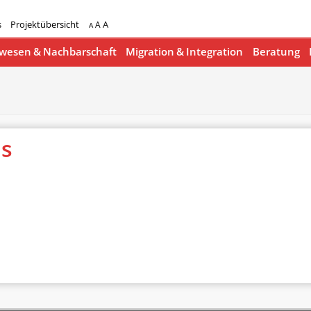
s
Projektübersicht
A
A
A
esen & Nachbarschaft
Migration & Integration
Beratung
is