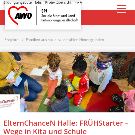
Bildungsangebote
Jobs
Projektübersicht
A
A
A
Startseite
Projekte
Familien aus sozial vulnerablen Hintergründen
ElternChanceN Halle: FRÜHStarter –
Wege in Kita und Schule