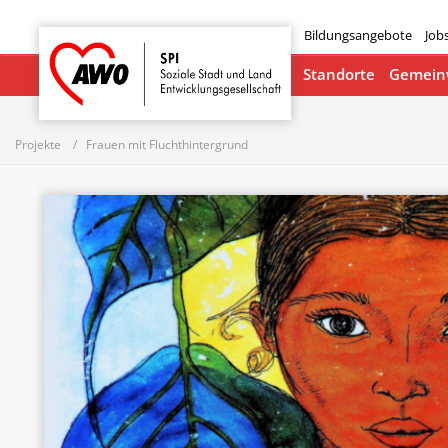
Bildungsangebote
Job
Startseite
Standorte
Gemeinw
Projekte
Frauen mit Fluchthintergrund