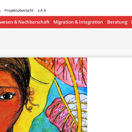
s
Projektübersicht
A
A
A
esen & Nachbarschaft
Migration & Integration
Beratung