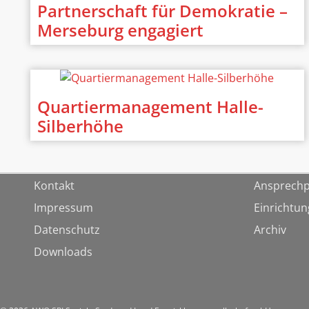
Partnerschaft für Demokratie –
Merseburg engagiert
Quartiermanagement Halle-
Silberhöhe
Kontakt
Ansprechp
Impressum
Einrichtu
Datenschutz
Archiv
Downloads