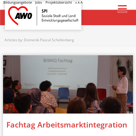
Bildungsangebote
Jobs
Projektübersicht
A
A
A
Startseite
Articles by: Domenik Pascal Schellenberg
Fachtag Arbeitsmarktintegration