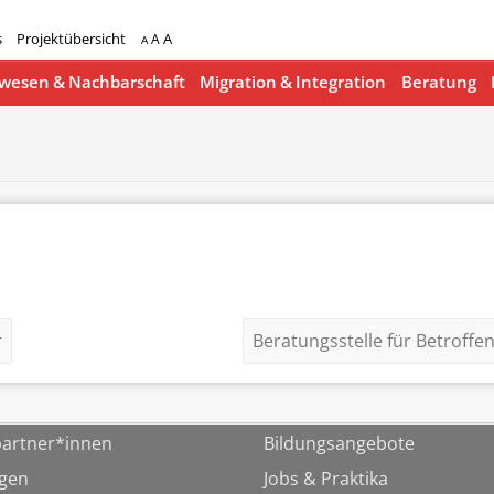
s
Projektübersicht
A
A
A
esen & Nachbarschaft
Migration & Integration
Beratung
r
Beratungsstelle für Betroffe
artner*innen
Bildungsangebote
ngen
Jobs & Praktika