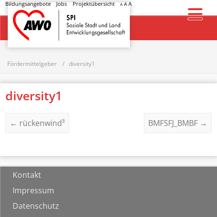
Bildungsangebote
Jobs
Projektübersicht
A
A
A
Startseite
Fördermittelgeber
diversity1
diversity1
←
rückenwind³
BMFSFJ_BMBF
→
Kontakt
Impressum
Datenschutz