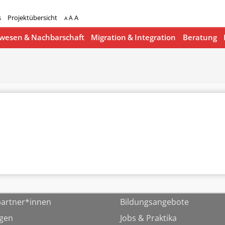
s
Projektübersicht
A
A
A
esen & Nachbarschaft
Migration & Integration
Beratung
artner*innen
Bildungsangebote
ngen
Jobs & Praktika