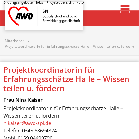
Bildungsangebote
Jobs
Projektübersicht
A
A
A
Startseite
Mitarbeiter
Projektkoordinatorin für Erfahrungsschätze Halle – Wissen teilen u. fördern
Projektkoordinatorin für
Erfahrungsschätze Halle – Wissen
teilen u. fördern
Frau
Nina Kaiser
Projektkoordinatorin für Erfahrungsschätze Halle –
Wissen teilen u. fördern
n.kaiser@awo-spi.de
Telefon
0345 68694824
Mobil
0159 04499790