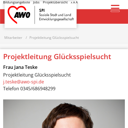
Bildungsangebote
Jobs
Projektübersicht
A
A
A
Startseite
Mitarbeiter
Projektleitung Glücksspielsucht
Projektleitung Glücksspielsucht
Frau
Jana Teske
Projektleitung Glücksspielsucht
j.teske@awo-spi.de
Telefon
0345/686948299