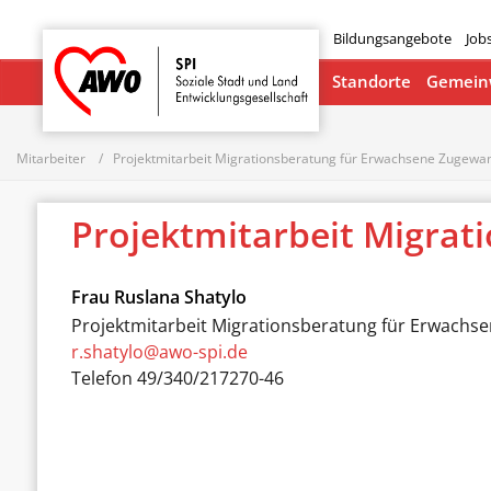
Bildungsangebote
Job
Startseite
Standorte
Gemeinw
Mitarbeiter
Projektmitarbeit Migrationsberatung für Erwachsene Zugewa
Projektmitarbeit Migra
Frau
Ruslana Shatylo
Projektmitarbeit Migrationsberatung für Erwach
r.shatylo@awo-spi.de
Telefon
49/340/217270-46