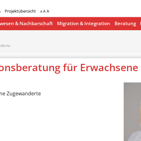
s
Projektübersicht
A
A
A
esen & Nachbarschaft
Migration & Integration
Beratung
nderte
tionsberatung für Erwachsen
sene Zugewanderte