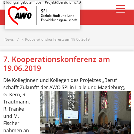
Bildungsangebote
Jobs
Projektübersicht
A
A
A
Startseite
News
7. Kooperationskonferenz am 19.06.2019
7. Kooperationskonferenz am
19.06.2019
Die Kolleginnen und Kollegen des Projektes „Beruf
schafft Zukunft“ der AWO SPI in
Halle und Magdeburg,
G. Kern, R.
Trautmann,
R. Franke
und M.
Fischer
nahmen an