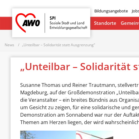
Bildungsangebote
Job
Startseite
Standorte
Gemeinw
News
„Unteilbar – Solidarität statt Ausgrenzung“
„Unteilbar – Solidarität
Susanne Thomas und Reiner Trautmann, stellvertre
Magdeburg, auf der Großdemonstration „Unteilbar 
die Veranstalter – ein breites Bündnis aus Orga
um Gesicht zu zeigen, für eine solidarische und g
Demonstration am Sonnabend war nur der Auftakt
Themen am Herzen liegen, der wird wahrscheinlich 