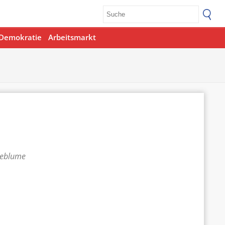
Demokratie
Arbeitsmarkt
teblume
Office 365
Outlook Live