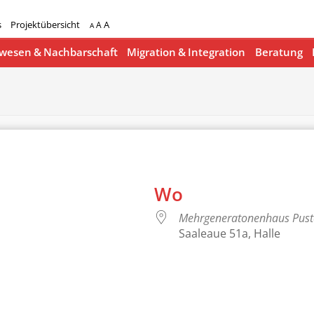
s
Projektübersicht
A
A
A
esen & Nachbarschaft
Migration & Integration
Beratung
Wo
Mehrgeneratonenhaus Pus
Saaleaue 51a, Halle
lender
iCalendar