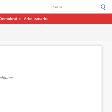
Demokratie
Arbeitsmarkt
teblume
Office 365
Outlook Live