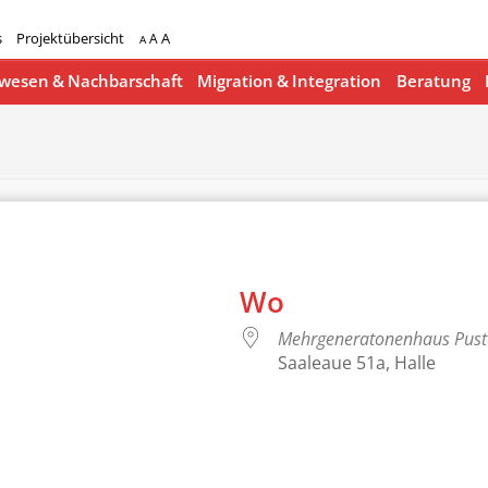
s
Projektübersicht
A
A
A
esen & Nachbarschaft
Migration & Integration
Beratung
Wo
Mehrgeneratonenhaus Pus
Saaleaue 51a, Halle
lender
iCalendar