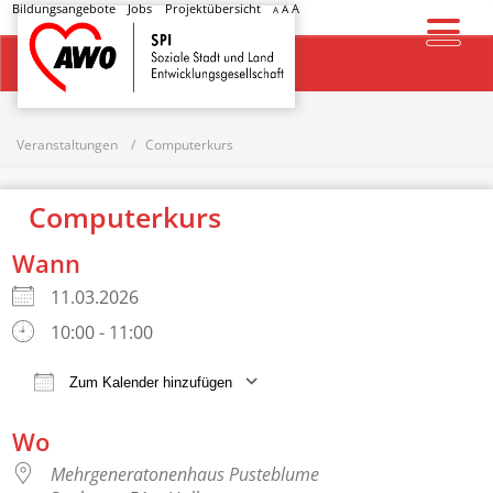
Bildungsangebote
Jobs
Projektübersicht
A
A
A
Startseite
Veranstaltungen
Computerkurs
Computerkurs
Wann
11.03.2026
10:00 - 11:00
Zum Kalender hinzufügen
ICS herunterladen
Google Kalender
Wo
Mehrgeneratonenhaus Pusteblume