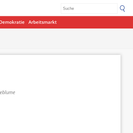
Demokratie
Arbeitsmarkt
teblume
Office 365
Outlook Live