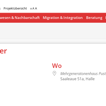
s
Projektübersicht
A
A
A
esen & Nachbarschaft
Migration & Integration
Beratung
ger
Wo
Mehrgeneratonenhaus Pus
Saaleaue 51a, Halle
lender
iCalendar