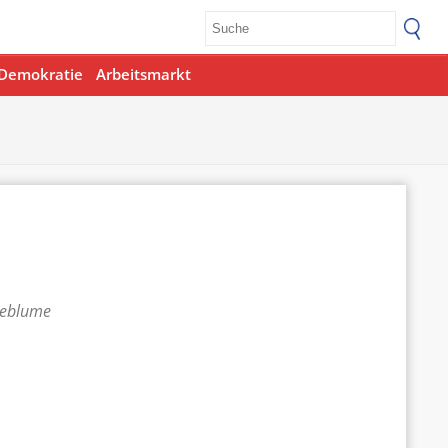
Demokratie
Arbeitsmarkt
teblume
Office 365
Outlook Live