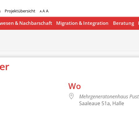
s
Projektübersicht
A
A
A
esen & Nachbarschaft
Migration & Integration
Beratung
ger
Wo
Mehrgeneratonenhaus Pus
Saaleaue 51a, Halle
lender
iCalendar