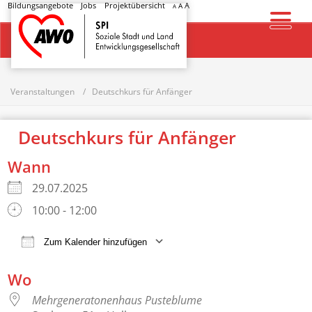
Bildungsangebote
Jobs
Projektübersicht
A
A
A
Startseite
Veranstaltungen
Deutschkurs für Anfänger
Deutschkurs für Anfänger
Wann
29.07.2025
10:00 - 12:00
Zum Kalender hinzufügen
ICS herunterladen
Google Kalender
Wo
Mehrgeneratonenhaus Pusteblume