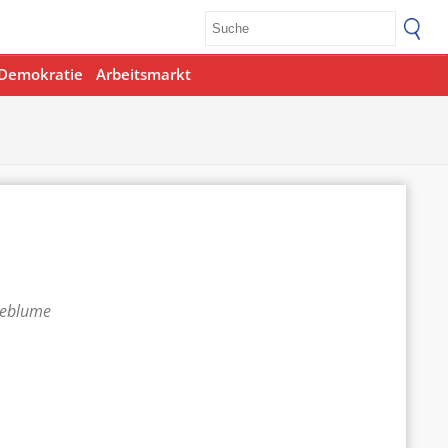
Demokratie
Arbeitsmarkt
teblume
Office 365
Outlook Live