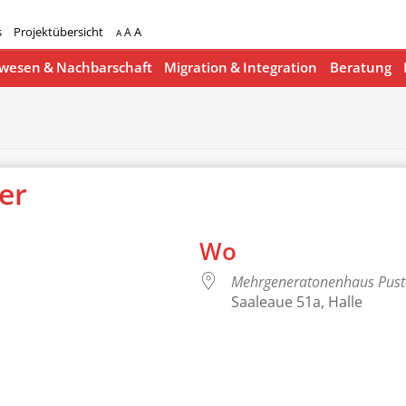
s
Projektübersicht
A
A
A
esen & Nachbarschaft
Migration & Integration
Beratung
ger
Wo
Mehrgeneratonenhaus Pus
Saaleaue 51a, Halle
lender
iCalendar