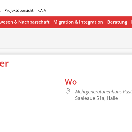
s
Projektübersicht
A
A
A
esen & Nachbarschaft
Migration & Integration
Beratung
ger
Wo
Mehrgeneratonenhaus Pus
Saaleaue 51a, Halle
lender
iCalendar