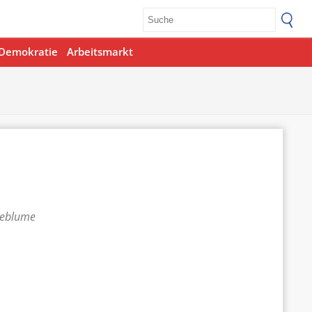
Demokratie
Arbeitsmarkt
teblume
Office 365
Outlook Live