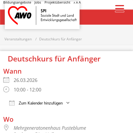
Bildungsangebote
Jobs
Projektübersicht
A
A
A
Startseite
Veranstaltungen
Deutschkurs für Anfänger
Deutschkurs für Anfänger
Wann
26.03.2026
10:00 - 12:00
Zum Kalender hinzufügen
ICS herunterladen
Google Kalender
Wo
Mehrgeneratonenhaus Pusteblume