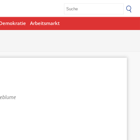
Demokratie
Arbeitsmarkt
teblume
Office 365
Outlook Live