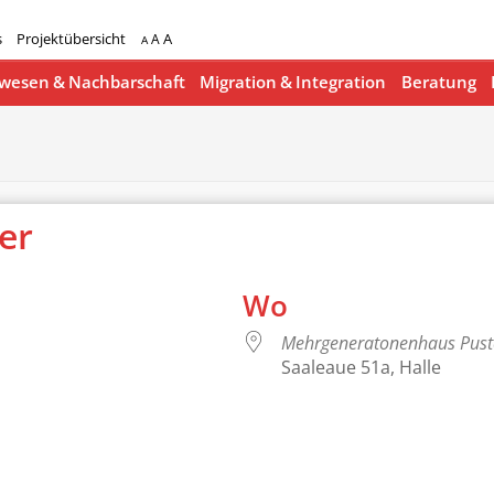
s
Projektübersicht
A
A
A
esen & Nachbarschaft
Migration & Integration
Beratung
ger
Wo
Mehrgeneratonenhaus Pus
Saaleaue 51a, Halle
lender
iCalendar