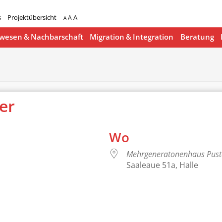
s
Projektübersicht
A
A
A
esen & Nachbarschaft
Migration & Integration
Beratung
ger
Wo
Mehrgeneratonenhaus Pus
Saaleaue 51a, Halle
lender
iCalendar