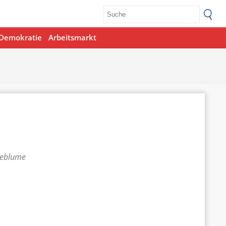
Demokratie
Arbeitsmarkt
teblume
Office 365
Outlook Live