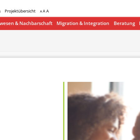
s
Projektübersicht
A
A
A
esen & Nachbarschaft
Migration & Integration
Beratung
lender
iCalendar