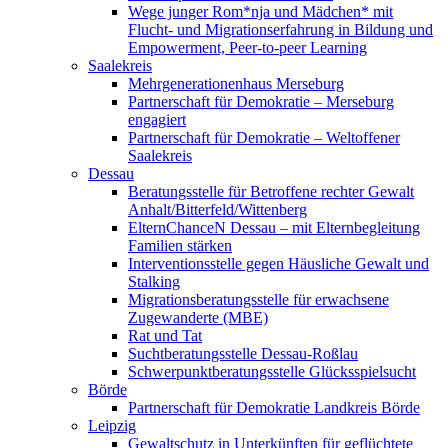
Wege junger Rom*nja und Mädchen* mit
Flucht- und Migrationserfahrung in Bildung und
Empowerment, Peer-to-peer Learning
Saalekreis
Mehrgenerationenhaus Merseburg
Partnerschaft für Demokratie – Merseburg
engagiert
Partnerschaft für Demokratie – Weltoffener
Saalekreis
Dessau
Beratungsstelle für Betroffene rechter Gewalt
Anhalt/Bitterfeld/Wittenberg
ElternChanceN Dessau – mit Elternbegleitung
Familien stärken
Interventionsstelle gegen Häusliche Gewalt und
Stalking
Migrationsberatungsstelle für erwachsene
Zugewanderte (MBE)
Rat und Tat
Suchtberatungsstelle Dessau-Roßlau
Schwerpunktberatungsstelle Glücksspielsucht
Börde
Partnerschaft für Demokratie Landkreis Börde
Leipzig
Gewaltschutz in Unterkünften für geflüchtete