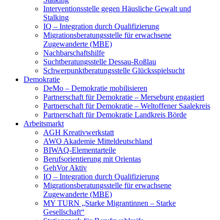
Interventionsstelle gegen Häusliche Gewalt und
Stalking
IQ – Integration durch Qualifizierung
Migrationsberatungsstelle für erwachsene
Zugewanderte (MBE)
Nachbarschaftshilfe
Suchtberatungsstelle Dessau-Roßlau
Schwerpunktberatungsstelle Glücksspielsucht
Demokratie
DeMo – Demokratie mobilisieren
Partnerschaft für Demokratie – Merseburg engagiert
Partnerschaft für Demokratie – Weltoffener Saalekreis
Partnerschaft für Demokratie Landkreis Börde
Arbeitsmarkt
AGH Kreativwerkstatt
AWO Akademie Mitteldeutschland
BIWAQ-Elementarteile
Berufsorientierung mit Orientas
GehVor Aktiv
IQ – Integration durch Qualifizierung
Migrationsberatungsstelle für erwachsene
Zugewanderte (MBE)
MY TURN „Starke Migrantinnen – Starke
Gesellschaft“