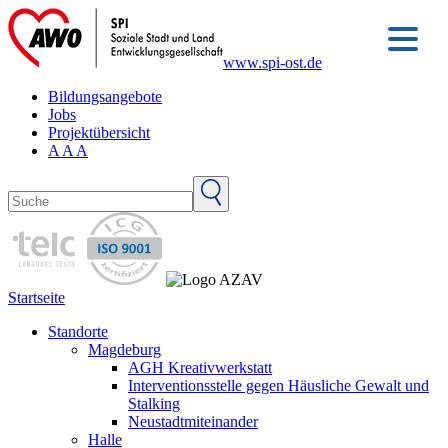
www.spi-ost.de
Bildungsangebote
Jobs
Projektübersicht
A
A
A
Startseite
Standorte
Magdeburg
AGH Kreativwerkstatt
Interventionsstelle gegen Häusliche Gewalt und
Stalking
Neustadtmiteinander
Halle