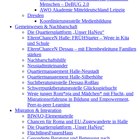
Menschen – DeBUG 2.0
AWO Akademie Mitteldeutschland Leipzig
Dresden
Koordinierungsstelle Medienbildung
Gemeinwesen & Nachbarschaft
Die Quartiersplattform „Unser HaNeu“
ElternChanceN Halle: FRÜHStarter – Wege in Kita
und Schule
ElternChanceN Dessau – mit Elternbegleitung Familien
stärken
Nachbarschaftshilfe
Neustadtmiteinander
Quartiermanagement Halle-Neustadt
Quartiermanagement Halle-Silberhöhe
Suchtberatungsstelle Dessau-Roßlau
Schwerpunktberatungsstelle Glücksspielsucht
Wege junger Rom*nja und Mädchen* mit Flucht- und
Migrationserfahrung in Bildung und Empowerment,
Peer-to-peer Learning
Migration & Integration
BIWAQ-Elementarteile
Chancen für Roma und EU-Zugewanderte in Halle
Die Quartiersplattform „Unser HaNeu“
FlüchtlingsFrauenHaus
Gesonderte Beratung und Betreuung nach