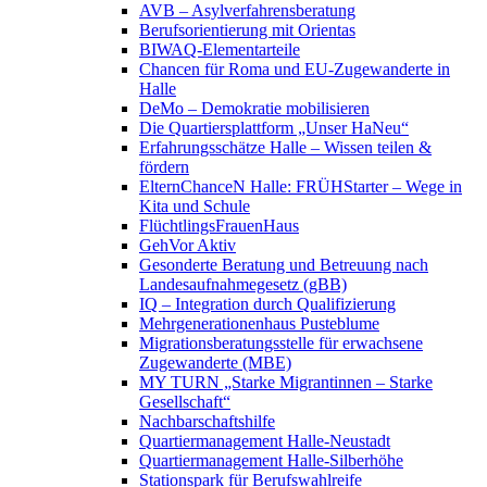
AVB – Asylverfahrensberatung
Berufsorientierung mit Orientas
BIWAQ-Elementarteile
Chancen für Roma und EU-Zugewanderte in
Halle
DeMo – Demokratie mobilisieren
Die Quartiersplattform „Unser HaNeu“
Erfahrungsschätze Halle – Wissen teilen &
fördern
ElternChanceN Halle: FRÜHStarter – Wege in
Kita und Schule
FlüchtlingsFrauenHaus
GehVor Aktiv
Gesonderte Beratung und Betreuung nach
Landesaufnahmegesetz (gBB)
IQ – Integration durch Qualifizierung
Mehrgenerationenhaus Pusteblume
Migrationsberatungsstelle für erwachsene
Zugewanderte (MBE)
MY TURN „Starke Migrantinnen – Starke
Gesellschaft“
Nachbarschaftshilfe
Quartiermanagement Halle-Neustadt
Quartiermanagement Halle-Silberhöhe
Stationspark für Berufswahlreife