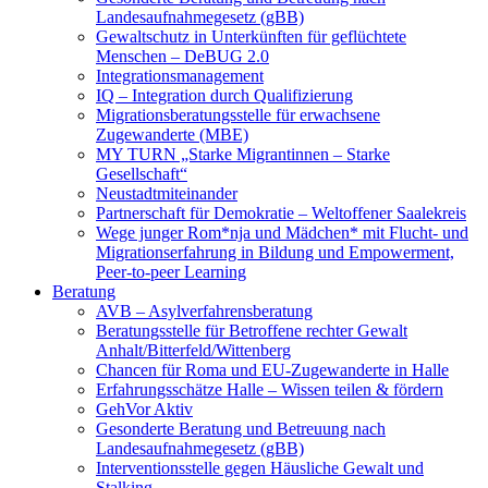
Landesaufnahmegesetz (gBB)
Gewaltschutz in Unterkünften für geflüchtete
Menschen – DeBUG 2.0
Integrationsmanagement
IQ – Integration durch Qualifizierung
Migrationsberatungsstelle für erwachsene
Zugewanderte (MBE)
MY TURN „Starke Migrantinnen – Starke
Gesellschaft“
Neustadtmiteinander
Partnerschaft für Demokratie – Weltoffener Saalekreis
Wege junger Rom*nja und Mädchen* mit Flucht- und
Migrationserfahrung in Bildung und Empowerment,
Peer-to-peer Learning
Beratung
AVB – Asylverfahrensberatung
Beratungsstelle für Betroffene rechter Gewalt
Anhalt/Bitterfeld/Wittenberg
Chancen für Roma und EU-Zugewanderte in Halle
Erfahrungsschätze Halle – Wissen teilen & fördern
GehVor Aktiv
Gesonderte Beratung und Betreuung nach
Landesaufnahmegesetz (gBB)
Interventionsstelle gegen Häusliche Gewalt und
Stalking