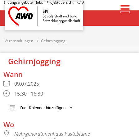
Bildungsangebote
Jobs
Projektübersicht
A
A
A
Startseite
Veranstaltungen
Gehirnjogging
Gehirnjogging
Wann
09.07.2025
15:30 - 16:30
Zum Kalender hinzufügen
ICS herunterladen
Google Kalender
Wo
Mehrgeneratonenhaus Pusteblume