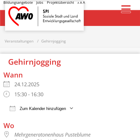
Bildungsangebote
Jobs
Projektübersicht
A
A
A
Startseite
Veranstaltungen
Gehirnjogging
Gehirnjogging
Wann
24.12.2025
15:30 - 16:30
Zum Kalender hinzufügen
ICS herunterladen
Google Kalender
Wo
Mehrgeneratonenhaus Pusteblume