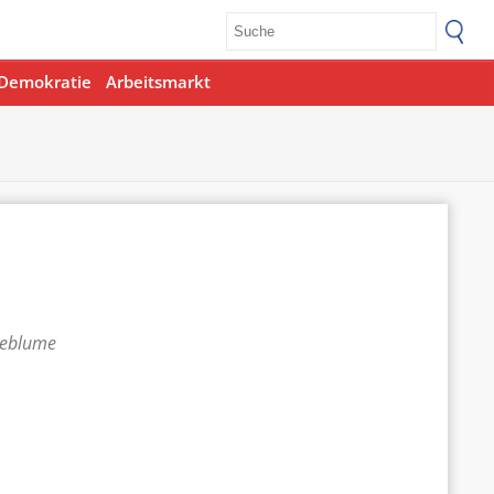
Demokratie
Arbeitsmarkt
teblume
Office 365
Outlook Live