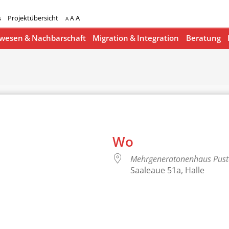
s
Projektübersicht
A
A
A
esen & Nachbarschaft
Migration & Integration
Beratung
Wo
Mehrgeneratonenhaus Pus
Saaleaue 51a, Halle
lender
iCalendar