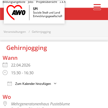
Bildungsangebote
Jobs
Projektübersicht
A
A
A
Startseite
Veranstaltungen
Gehirnjogging
Gehirnjogging
Wann
22.04.2026
15:30 - 16:30
Zum Kalender hinzufügen
ICS herunterladen
Google Kalender
Wo
Mehrgeneratonenhaus Pusteblume