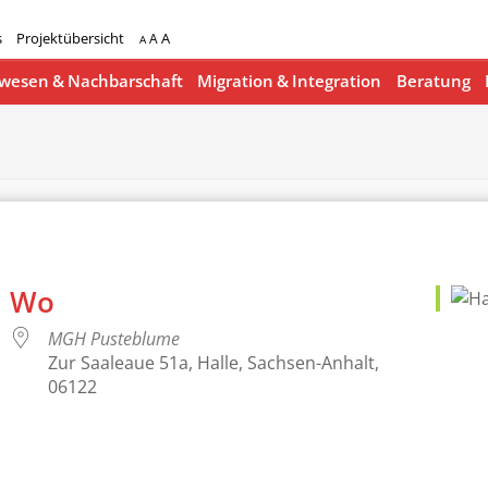
s
Projektübersicht
A
A
A
esen & Nachbarschaft
Migration & Integration
Beratung
Wo
MGH Pusteblume
Zur Saaleaue 51a, Halle, Sachsen-Anhalt,
06122
lender
iCalendar