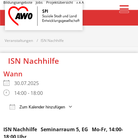
Bildungsangebote
Jobs
Projektübersicht
A
A
A
Startseite
Veranstaltungen
ISN Nachhilfe
ISN Nachhilfe
Wann
30.07.2025
14:00 - 18:00
Zum Kalender hinzufügen
ICS herunterladen
Google Kalender
ISN Nachhilfe
Seminarraum 5, EG Mo-Fr, 14:00-
18:00 Uhr