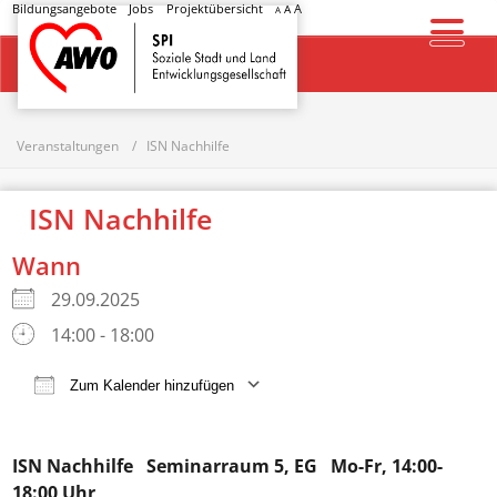
Bildungsangebote
Jobs
Projektübersicht
A
A
A
Startseite
Veranstaltungen
ISN Nachhilfe
ISN Nachhilfe
Wann
29.09.2025
14:00 - 18:00
Zum Kalender hinzufügen
ICS herunterladen
Google Kalender
ISN Nachhilfe
Seminarraum 5, EG Mo-Fr, 14:00-
18:00 Uhr