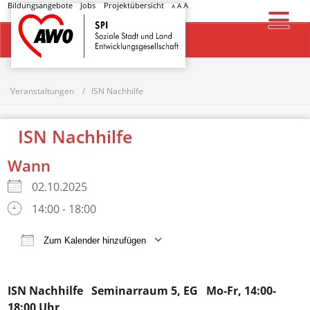
Bildungsangebote
Jobs
Projektübersicht
A
A
A
Startseite
Veranstaltungen
ISN Nachhilfe
ISN Nachhilfe
Wann
02.10.2025
14:00 - 18:00
Zum Kalender hinzufügen
ICS herunterladen
Google Kalender
ISN Nachhilfe
Seminarraum 5, EG Mo-Fr, 14:00-
18:00 Uhr