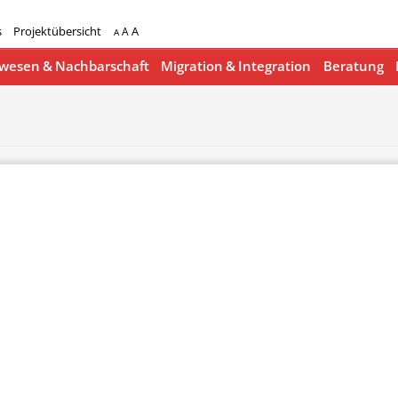
s
Projektübersicht
A
A
A
esen & Nachbarschaft
Migration & Integration
Beratung
lender
iCalendar