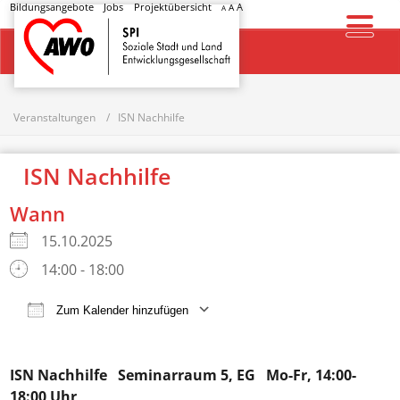
Bildungsangebote
Jobs
Projektübersicht
A
A
A
Startseite
Veranstaltungen
ISN Nachhilfe
ISN Nachhilfe
Wann
15.10.2025
14:00 - 18:00
Zum Kalender hinzufügen
ICS herunterladen
Google Kalender
ISN Nachhilfe
Seminarraum 5, EG Mo-Fr, 14:00-
18:00 Uhr