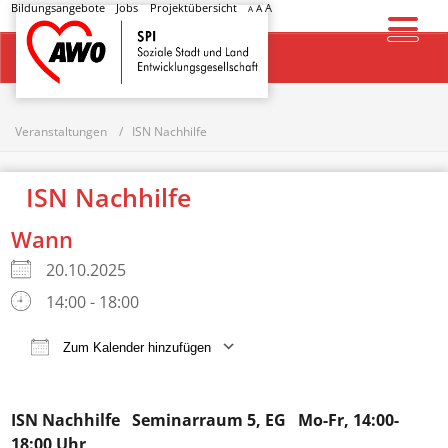
Bildungsangebote
Jobs
Projektübersicht
A
A
A
Startseite
Veranstaltungen
ISN Nachhilfe
ISN Nachhilfe
Wann
20.10.2025
14:00 - 18:00
Zum Kalender hinzufügen
ICS herunterladen
Google Kalender
ISN Nachhilfe
Seminarraum 5, EG Mo-Fr, 14:00-
18:00 Uhr