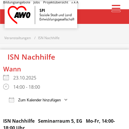
Bildungsangebote
Jobs
Projektübersicht
A
A
A
Startseite
Veranstaltungen
ISN Nachhilfe
ISN Nachhilfe
Wann
23.10.2025
14:00 - 18:00
Zum Kalender hinzufügen
ICS herunterladen
Google Kalender
ISN Nachhilfe
Seminarraum 5, EG Mo-Fr, 14:00-
18:00 Uhr